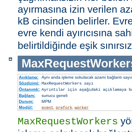
ayırmasına izin verilen az
kB cinsinden belirler. Evr
evre kendi ayırıcısına sahi
belirtildiğinde eşik sınırsız
MaxRequestWorker
Açıklama:
Aynı anda işleme sokulacak azami bağlantı sayı
Sözdizimi:
MaxRequestWorkers
sayı
Öntanımlı:
Ayrıntılar için aşağıdaki açıklamaya b
Bağlam:
sunucu geneli
Durum:
MPM
Modül:
,
,
event
prefork
worker
yö
MaxRequestWorkers