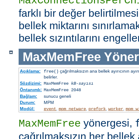
MaxConnectionsPerCh
farklı bir değer belirtilme
bellek miktarını sınırlamak
bellek sızıntılarını engeller
MaxMemFree
Yöner
Açıklama:
çağrılmaksızın ana bellek ayırıcının ayır
free()
belirler.
Sözdizimi:
MaxMemFree
kB-sayısı
Öntanımlı:
MaxMemFree 2048
Bağlam:
sunucu geneli
Durum:
MPM
Modül:
,
,
,
,
event
mpm_netware
prefork
worker
mpm_w
yönergesi,
MaxMemFree
çağrılmaksızın her bellek 