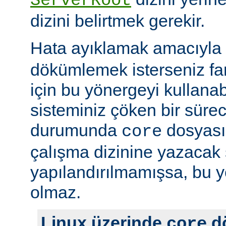
ServerRoot
dizini belirtmek gerekir.
Hata ayıklamak amacıyla 
dökümlemek isterseniz fark
için bu yönergeyi kullanabi
sisteminiz çöken bir süre
durumunda
dosyası
core
çalışma dizinine yazacak 
yapılandırılmamışsa, bu yö
olmaz.
Linux üzerinde
d
core