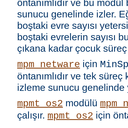
öntanımlıdır ve bu modül b
sunucu genelinde izler. 
boştaki evre sayısı yeters
boştaki evrelerin sayısı b
çıkana kadar çocuk süreç 
için
mpm_netware
MinS
öntanımlıdır ve tek süreç
izleme sunucu genelinde y
modülü
mpmt_os2
mpm_
çalışır.
için ön
mpmt_os2