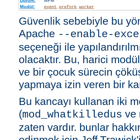
Durum:
MPM
Modül:
,
,
event
prefork
worker
Güvenlik sebebiyle bu y
Apache
--enable-exce
seçeneği ile yapılandırılmı
olacaktır. Bu, harici modü
ve bir çocuk sürecin çöküş
yapmaya izin veren bir kan
Bu kancayı kullanan iki m
(
ve
mod_whatkilledus
zaten vardır. bunlar hakkı
edinmek için Jeff Trawick'