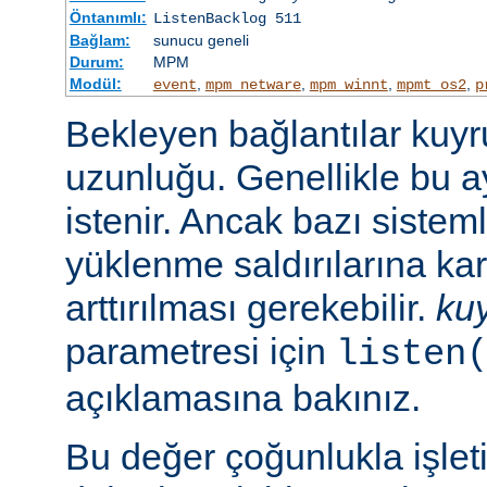
Öntanımlı:
ListenBacklog 511
Bağlam:
sunucu geneli
Durum:
MPM
Modül:
,
,
,
,
event
mpm_netware
mpm_winnt
mpmt_os2
p
Bekleyen bağlantılar kuy
uzunluğu. Genellikle bu a
istenir. Ancak bazı sist
yüklenme saldırılarına ka
arttırılması gerekebilir.
ku
parametresi için
listen
açıklamasına bakınız.
Bu değer çoğunlukla işlet