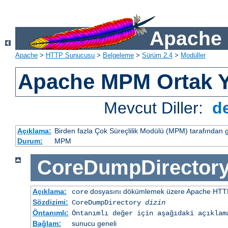
Apache 
Apache
>
HTTP Sunucusu
>
Belgeleme
>
Sürüm 2.4
>
Modüller
Apache MPM Ortak Y
Mevcut Diller:
d
Açıklama:
Birden fazla Çok Süreçlilik Modülü (MPM) tarafından 
Durum:
MPM
CoreDumpDirector
Açıklama:
dosyasını dökümlemek üzere Apache HTTP
core
Sözdizimi:
CoreDumpDirectory
dizin
Öntanımlı:
Öntanımlı değer için aşağıdaki açıklam
Bağlam:
sunucu geneli