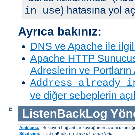
) hatasına yol aç
in use
Ayrıca bakınız:
DNS ve Apache ile ilgil
Apache HTTP Sunucus
Adreslerin ve Portları
Address already i
ve diğer sebeplerin aç
ListenBackLog
Yön
Açıklama:
Bekleyen bağlantılar kuyruğunun azami uzunluğu
Sözdizimi:
ListenBacklog
kuyruk-uzunluğu