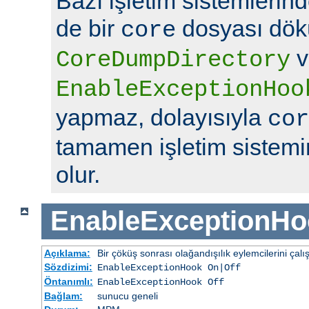
Bazı işletim sistemlerin
de bir
dosyası dök
core
v
CoreDumpDirectory
EnableExceptionHoo
yapmaz, dolayısıyla
cor
tamamen işletim sistemin
olur.
EnableExceptionHo
Açıklama:
Bir çöküş sonrası olağandışılık eylemcilerini çalış
Sözdizimi:
EnableExceptionHook On|Off
Öntanımlı:
EnableExceptionHook Off
Bağlam:
sunucu geneli