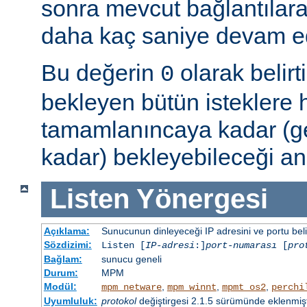
sonra mevcut bağlantılar
daha kaç saniye devam ede
Bu değerin
olarak belir
0
bekleyen bütün isteklere
tamamlanıncaya kadar (g
kadar) bekleyebileceği an
Listen
Yönergesi
Açıklama:
Sunucunun dinleyeceği IP adresini ve portu belir
Sözdizimi:
Listen [
IP-adresi
:]
port-numarası
[
pro
Bağlam:
sunucu geneli
Durum:
MPM
Modül:
,
,
,
mpm_netware
mpm_winnt
mpmt_os2
perchi
Uyumluluk:
protokol
değiştirgesi 2.1.5 sürümünde eklenmişt