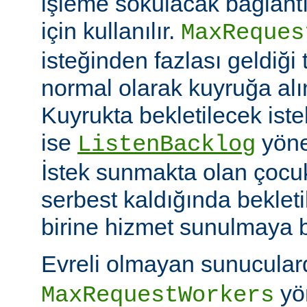
işleme sokulacak bağlantı
için kullanılır.
MaxReques
isteğinden fazlası geldiği 
normal olarak kuyruğa alını
Kuyrukta bekletilecek iste
ise
yöner
ListenBacklog
İstek sunmakta olan çocuk
serbest kaldığında bekleti
birine hizmet sunulmaya b
Evreli olmayan sunucular
yön
MaxRequestWorkers