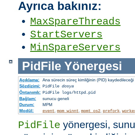
Ayrıca bakınız:
MaxSpareThreads
StartServers
MinSpareServers
PidFile
Yönergesi
Açıklama:
Ana sürecin süreç kimliğinin (PID) kaydedileceği 
Sözdizimi:
PidFile
dosya
Öntanımlı:
PidFile logs/httpd.pid
Bağlam:
sunucu geneli
Durum:
MPM
Modül:
,
,
,
,
event
mpm_winnt
mpmt_os2
prefork
worke
yönergesi, sunu
PidFile