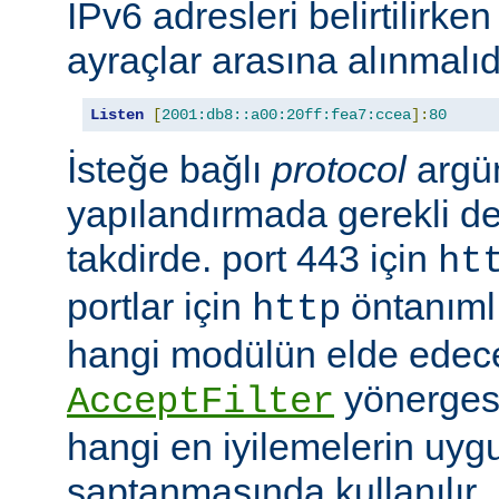
IPv6 adresleri belirtilirken
ayraçlar arasına alınmalıd
Listen
[
2001:db8::a00:20ff:fea7:ccea
]:
80
İsteğe bağlı
protocol
argü
yapılandırmada gerekli deği
takdirde. port 443 için
ht
portlar için
öntanımlıd
http
hangi modülün elde edec
yönergesi
AcceptFilter
hangi en iyilemelerin uyg
saptanmasında kullanılır.