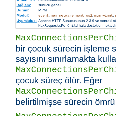
Bağlam:
sunucu geneli
Durum:
MPM
Modül:
,
,
,
,
event
mpm_netware
mpmt_os2
mpm_winnt
Uyumluluk:
Apache HTTP Sunucusunun 2.3.9 ve sonraki sürü
hala desteklenmektedir
MaxRequestsPerChild
MaxConnectionsPerCh
bir çocuk sürecin işleme s
sayısını sınırlamakta kullan
MaxConnectionsPerCh
çocuk süreç ölür. Eğer
MaxConnectionsPerCh
belirtilmişse sürecin ömrü