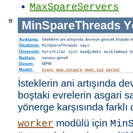
MaxSpareServers
MinSpareThreads
Y
Açıklama:
İsteklerin ani artışında devreye girecek boştaki ev
Sözdizimi:
MinSpareThreads
sayı
Öntanımlı:
Ayrıntılar için aşağıdaki açıklamaya b
Bağlam:
sunucu geneli
Durum:
MPM
Modül:
,
,
,
event
mpm_netware
mpmt_os2
worker
İsteklerin ani artışında d
boştaki evrelerin asgari 
yönerge karşısında farklı 
modülü için
worker
Min