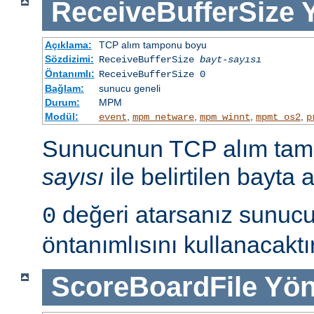
ReceiveBufferSize
Açıklama:
TCP alım tamponu boyu
Sözdizimi:
ReceiveBufferSize
bayt-sayısı
Öntanımlı:
ReceiveBufferSize 0
Bağlam:
sunucu geneli
Durum:
MPM
Modül:
,
,
,
,
event
mpm_netware
mpm_winnt
mpmt_os2
p
Sunucunun TCP alım ta
sayısı
ile belirtilen bayta a
değeri atarsanız sunucu 
0
öntanımlısını kullanacaktır
ScoreBoardFile
Yön