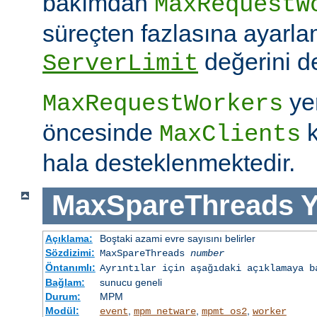
bakımdan
MaxRequestW
süreçten fazlasına ayarla
değerini de
ServerLimit
yer
MaxRequestWorkers
öncesinde
k
MaxClients
hala desteklenmektedir.
MaxSpareThreads
Y
Açıklama:
Boştaki azami evre sayısını belirler
Sözdizimi:
MaxSpareThreads
number
Öntanımlı:
Ayrıntılar için aşağıdaki açıklamaya b
Bağlam:
sunucu geneli
Durum:
MPM
Modül:
,
,
,
event
mpm_netware
mpmt_os2
worker