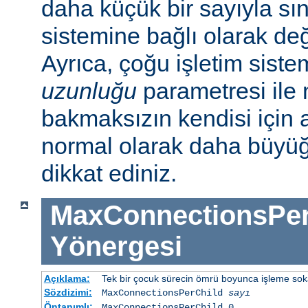
daha küçük bir sayıyla sını
sistemine bağlı olarak deği
Ayrıca, çoğu işletim sist
uzunluğu
parametresi ile n
bakmaksızın kendisi için 
normal olarak daha büyü
dikkat ediniz.
MaxConnectionsPer
Yönergesi
Açıklama:
Tek bir çocuk sürecin ömrü boyunca işleme sokabi
Sözdizimi:
MaxConnectionsPerChild
sayı
Öntanımlı:
MaxConnectionsPerChild 0