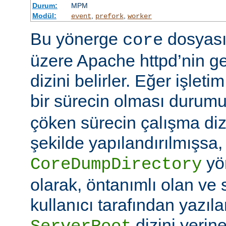
Durum:
MPM
Modül:
,
,
event
prefork
worker
Bu yönerge
dosyası
core
üzere Apache httpd’nin g
dizini belirler. Eğer işlet
bir sürecin olması duru
çöken sürecin çalışma di
şekilde yapılandırılmışsa,
yö
CoreDumpDirectory
olarak, öntanımlı olan ve 
kullanıcı tarafından yazı
dizini yerin