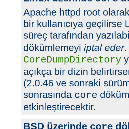
Apache httpd root olarak
bir kullanıcıya geçilirse 
süreç tarafından yazılabi
dökümlemeyi
iptal eder
.
y
CoreDumpDirectory
açıkça bir dizin belirtir
(2.0.46 ve sonraki sürüml
sonrasında
döküml
core
etkinleştirecektir.
BSD üzerinde
dö
core