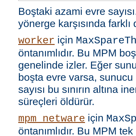
Boştaki azami evre sayıs
yönerge karşısında farklı 
için
worker
MaxSpareT
öntanımlıdır. Bu MPM boşt
genelinde izler. Eğer sun
boşta evre varsa, sunucu 
sayısı bu sınırın altına i
süreçleri öldürür.
için
mpm_netware
MaxS
öntanımlıdır. Bu MPM tek 