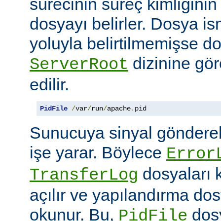
sürecinin süreç kimliğini
dosyayı belirler. Dosya i
yoluyla belirtilmemişse d
dizinine göre
ServerRoot
edilir.
PidFile
/
var
/
run
/
apache
.
pid
Sunucuya sinyal göndere
işe yarar. Böylece
Error
dosyaları 
TransferLog
açılır ve yapılandırma do
okunur. Bu,
dosy
PidFile