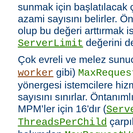
sunmak için başlatılacak 
azami sayısını belirler. Ö
olup bu değeri arttırmak i
değerini de
ServerLimit
Çok evreli ve melez sunuc
gibi)
worker
MaxReques
yönergesi istemcilere hiz
sayısını sınırlar. Öntanım
MPM’ler için 16'dır (
Serv
çarpıl
ThreadsPerChild