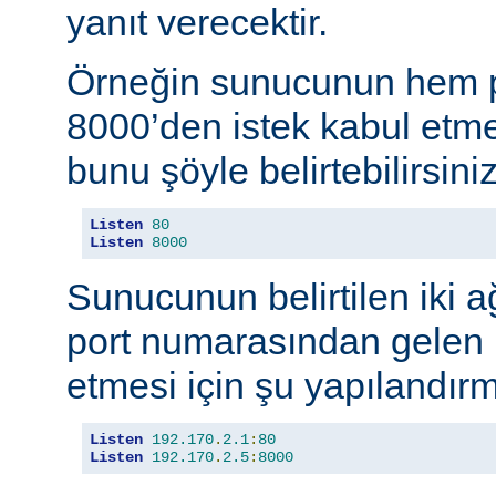
yanıt verecektir.
Örneğin sunucunun hem p
8000’den istek kabul etmes
bunu şöyle belirtebilirsiniz
Listen
80
Listen
8000
Sunucunun belirtilen iki 
port numarasından gelen b
etmesi için şu yapılandırma
Listen
192.170
.
2.1
:
80
Listen
192.170
.
2.5
:
8000