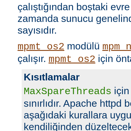
çalıştığından boştaki evre
zamanda sunucu genelind
sayısıdır.
modülü
mpmt_os2
mpm_
çalışır.
için ön
mpmt_os2
Kısıtlamalar
için
MaxSpareThreads
sınırlıdır. Apache httpd b
aşağıdaki kurallara uyg
kendiliğinden düzeltecekt