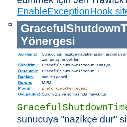
EnableExceptionHook sit
GracefulShutdownT
Yönergesi
Açıklama:
Sunucunun nazikçe kapatılmasının ardından ana
zaman aşımı belirler.
Sözdizimi:
GracefulShutDownTimeout
saniye
Öntanımlı:
GracefulShutDownTimeout 0
Bağlam:
sunucu geneli
Durum:
MPM
Modül:
,
,
prefork
worker
event
Uyumluluk:
Sürüm 2.2 ve sonrasında mevcuttur
GracefulShutdownTim
sunucuya "nazikçe dur" si