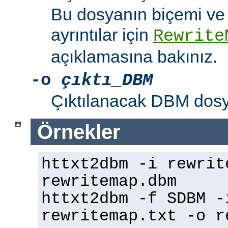
Bu dosyanın biçemi ve m
ayrıntılar için
Rewrite
açıklamasına bakınız.
-o
çıktı_DBM
Çıktılanacak DBM dosyas
Örnekler
httxt2dbm -i rewrit
rewritemap.dbm
httxt2dbm -f SDBM -
rewritemap.txt -o r