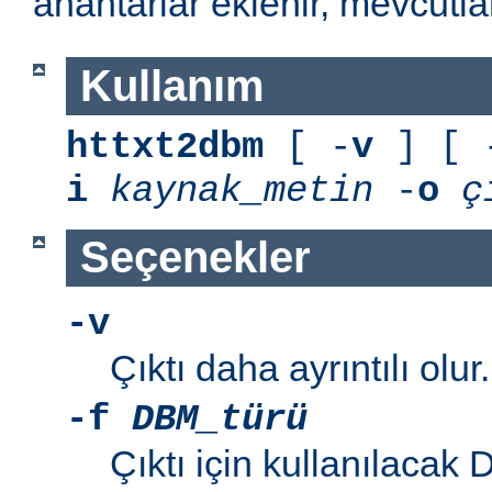
anahtarlar eklenir, mevcutla
Kullanım
httxt2dbm
[ -
v
] [ 
i
kaynak_metin
-
o
ç
Seçenekler
-v
Çıktı daha ayrıntılı olur.
-f
DBM_türü
Çıktı için kullanılacak D