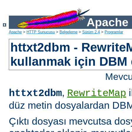
Apache 
Apache
>
HTTP Sunucusu
>
Belgeleme
>
Sürüm 2.4
>
Programlar
httxt2dbm - RewriteM
kullanmak için DBM d
Mevcut
,
i
httxt2dbm
RewriteMap
düz metin dosyalardan DBM 
Çıktı dosyası mevcutsa dosy